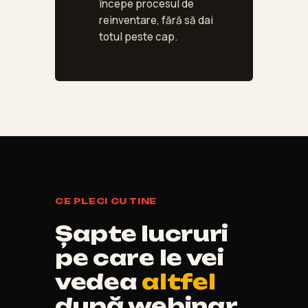
începe procesul de
reinventare, fără să dai
totul peste cap.
CE PLECI CU TINE
Șapte lucruri
pe care le vei
vedea
altfel
după webinar