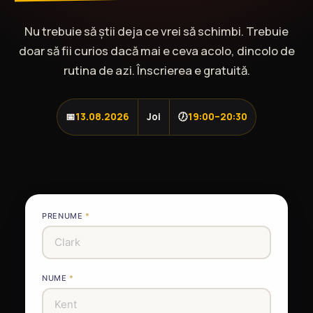
Nu trebuie să știi deja ce vrei să schimbi. Trebuie
doar să fii curios dacă mai e ceva acolo, dincolo de
rutina de azi. Înscrierea e gratuită.
📅
13.08.2026
Joi
🕖
19:00–20:30
PRENUME
NUME