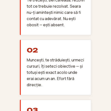
Te trezești, bei cafeaua, rezolvi
tot ce trebuie rezolvat. Seara
nu-ți amintești nimic care să fi
contat cu adevărat. Nu ești
obosit — ești absent.
02
Muncești, te străduiești, urmezi
cursuri, îți setezi obiective — și
totuși ești exact acolo unde
erai acum un an. Efort fără
direcție.
03