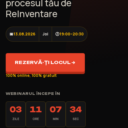
procesul tău de
ReInventare
📅
13.08.2026
Joi
🕖
19:00–20:30
REZERVĂ-ȚI LOCUL
100% online, 100% gratuit
WEBINARUL ÎNCEPE ÎN
03
11
07
33
ZILE
ORE
MIN
SEC