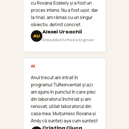
cu Roxana Szekely și a fost un
proces intens. Nu a fost ușor, dar
la final, am rămas cu un singur
obiectiv, definit concret.
Alexei Ursachii
AU
Embedded Software Engineer
Anul trecut am intrat în
programul TuReinventat și azi
am ajuns în punctul în care plec
din laboratorul închiriat și am
renovat, utilat laboratorul din
casa mea. Mulțumesc Roxana și
Andy că sunteți așa cum sunteți!
Cristina Ciuca