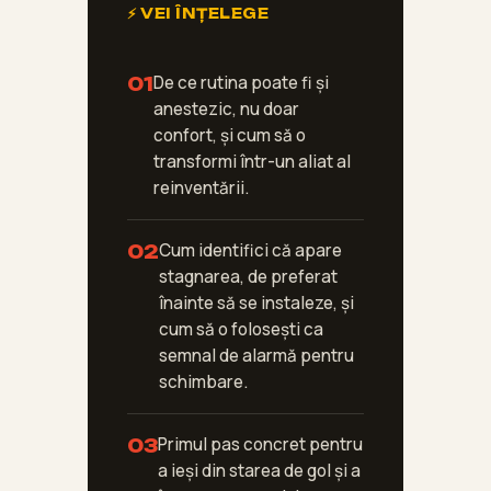
⚡ VEI ÎNȚELEGE
De ce rutina poate fi și
01
anestezic, nu doar
confort, și cum să o
transformi într-un aliat al
reinventării.
Cum identifici că apare
02
stagnarea, de preferat
înainte să se instaleze, și
cum să o folosești ca
semnal de alarmă pentru
schimbare.
Primul pas concret pentru
03
a ieși din starea de gol și a