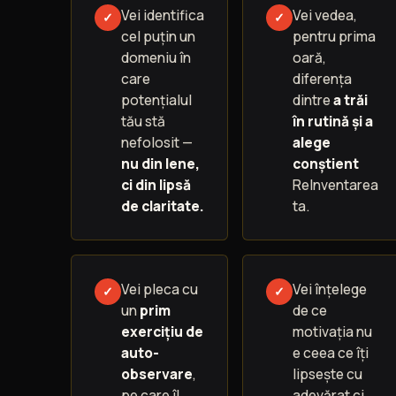
Vei identifica
Vei vedea,
✓
✓
cel puțin un
pentru prima
domeniu în
oară,
care
diferența
potențialul
dintre
a trăi
tău stă
în rutină și a
nefolosit —
alege
nu din lene,
conștient
ci din lipsă
ReInventarea
de claritate.
ta.
Vei pleca cu
Vei înțelege
✓
✓
un
prim
de ce
exercițiu de
motivația nu
auto-
e ceea ce îți
observare
,
lipsește cu
pe care îl
adevărat ci