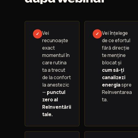
Vei
Vei înțelege
✓
✓
recunoaște
de ce efortul
exact
fără direcție
momentul în
te menține
care rutina
blocat și
ta a trecut
cum să-ți
de la confort
canalizezi
la anestezic
energia
spre
—
punctul
ReInventarea
zero al
ta.
ReInventării
tale.