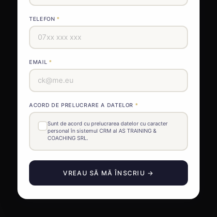
TELEFON
EMAIL
ACORD DE PRELUCRARE A DATELOR
Sunt de acord cu prelucrarea datelor cu caracter
personal în sistemul CRM al AS TRAINING &
COACHING SRL.