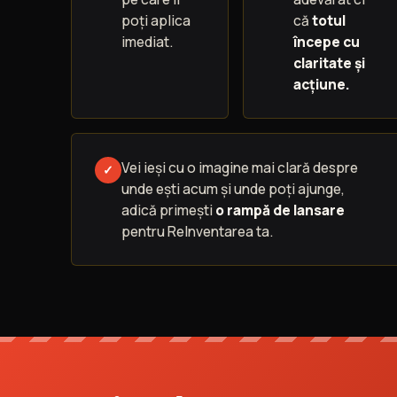
poți aplica
că
totul
imediat.
începe cu
claritate și
acțiune.
Vei ieși cu o imagine mai clară despre
✓
unde ești acum și unde poți ajunge,
adică primeşti
o rampă de lansare
pentru ReInventarea ta.