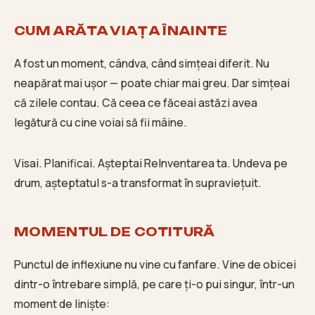
CUM ARĂTA VIAȚA ÎNAINTE
A fost un moment, cândva, când simțeai diferit. Nu
neapărat mai ușor — poate chiar mai greu. Dar simțeai
că zilele contau. Că ceea ce făceai astăzi avea
legătură cu cine voiai să fii mâine.
Visai. Planificai. Așteptai ReInventarea ta. Undeva pe
drum, așteptatul s-a transformat în supraviețuit.
MOMENTUL DE COTITURĂ
Punctul de inflexiune nu vine cu fanfare. Vine de obicei
dintr-o întrebare simplă, pe care ți-o pui singur, într-un
moment de liniște: