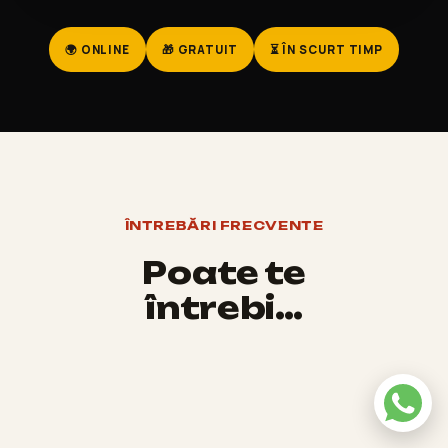
🌍 ONLINE
🎁 GRATUIT
⏳ ÎN SCURT TIMP
ÎNTREBĂRI FRECVENTE
Poate te
întrebi…