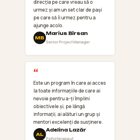
direcția pe care vreau să o
urmez și am un set clar de pași
pe care să îi urmez pentru a
ajunge acolo.
Marius Bîrsan
MB
Senior Project Manager
Este un program în care ai acces
la toate informațiile de care ai
nevoie pentru a-ți împlini
obiectivele și, pe lângă
informații, ai alături un grup și
mentori excelenți de susținere.
Adelina Lazăr
AL
Psihoterapeut