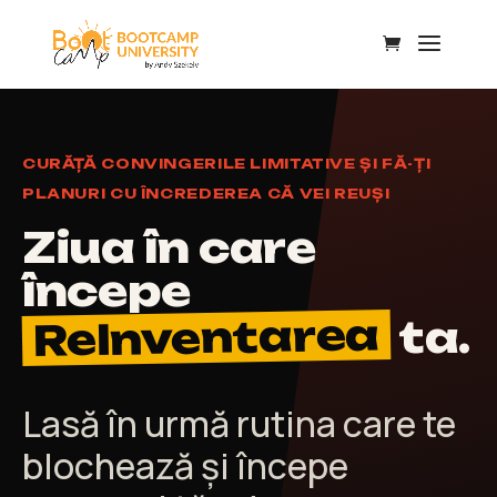
CURĂȚĂ CONVINGERILE LIMITATIVE ȘI FĂ-ȚI
PLANURI CU ÎNCREDEREA CĂ VEI REUȘI
Ziua în care
începe
ReInventarea
ta.
Lasă în urmă rutina care te
blochează și începe