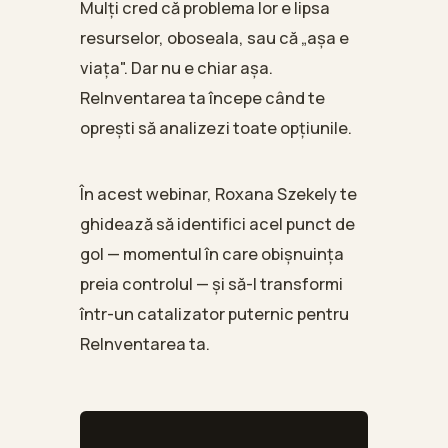
Mulți cred că problema lor e lipsa
resurselor, oboseala, sau că „așa e
viața". Dar nu e chiar așa.
ReInventarea ta începe când te
oprești să analizezi toate opțiunile.
În acest webinar, Roxana Szekely te
ghidează să identifici acel punct de
gol — momentul în care obișnuința
preia controlul — și să-l transformi
într-un catalizator puternic pentru
ReInventarea ta.