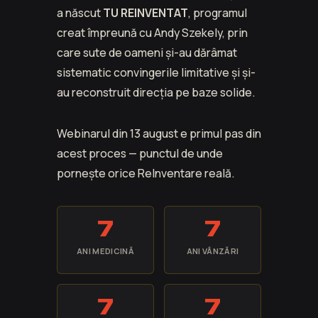
a născut
TU REINVENTAT
, programul
creat împreună cu Andy Szekely, prin
care sute de oameni și-au dărâmat
sistematic convingerile limitative și și-
au reconstruit direcția pe baze solide.
Webinarul din 13 august e primul pas din
acest proces — punctul de unde
pornește orice ReInventare reală.
7
7
ANI MEDICINĂ
ANI VÂNZĂRI
7
7