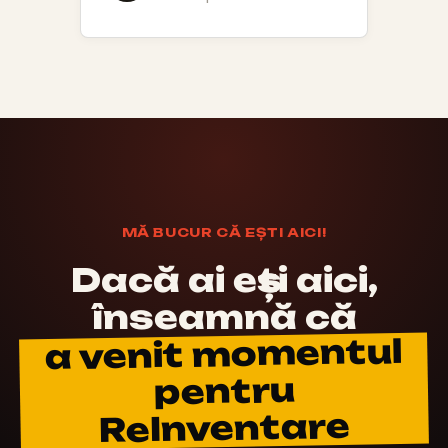
MĂ BUCUR CĂ EȘTI AICI!
Dacă ai ești aici,
înseamnă că
a venit momentul
pentru
ReInventare