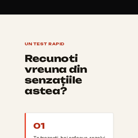
UN TEST RAPID
Recunoști
vreuna din
senzațiile
astea?
01