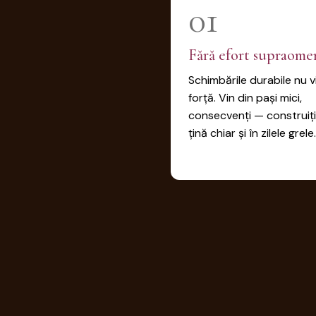
01
Fără efort supraome
Schimbările durabile nu v
forță. Vin din pași mici,
consecvenți — construiți
țină chiar și în zilele grele.