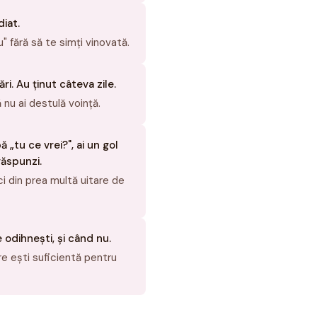
diat.
u" fără să te simți vinovată.
ri. Au ținut câteva zile.
ă nu ai destulă voință.
 „tu ce vrei?", ai un gol
răspunzi.
ci din prea multă uitare de
e odihnești, și când nu.
re ești suficientă pentru