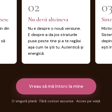
02
0
nesc
Nu devii altcineva
Sist
in din
Nu e despre o nouă versiune.
Motiva
E despre a da jos straturile
Siste
 să
puse peste tine și a te regăsi
depin
așa cum te știi tu. Autentică și
ești î
energică.
Vreau să mă întorc la mine
O singură plată · Fără costuri ascunse · Acces pe viață