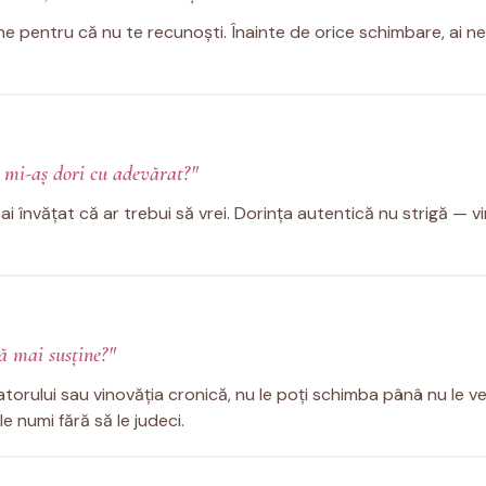
tine pentru că nu te recunoști. Înainte de orice schimbare, ai 
 mi-aș dori cu adevărat?"
e ai învățat că ar trebui să vrei. Dorința autentică nu strigă — vi
ă mai susține?"
atorului sau vinovăția cronică, nu le poți schimba pânâ nu le ve
e numi fără să le judeci.