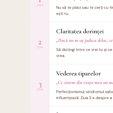
ZIUA
Nu să te placi sau te cerți cu 
ești tu.
Claritatea dorinței
2
„Dacă nu m-aș judeca deloc, ce
ZIUA
Să distingi între ce vrei tu și c
vrea.
Vederea tiparelor
3
„Ce sistem din viața mea nu m
ZIUA
Perfecționismul, sindromul salv
influențează. Ziua 3 e despre a l