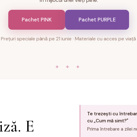
în mijlocul unei vieți pline.
Pachet PINK
Pachet PURPLE
Prețuri speciale până pe 21 iunie · Materiale cu acces pe viață
✦ ✦ ✦
Te trezești cu întreba
iză. E
cu „Cum mă simt?"
Prima întrebare a zilei nu 