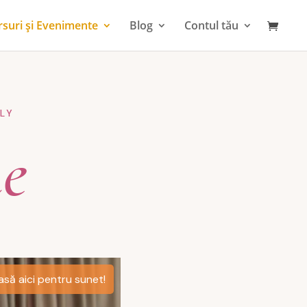
rsuri și Evenimente
Blog
Contul tău
ELY
ne
.
să aici pentru sunet!