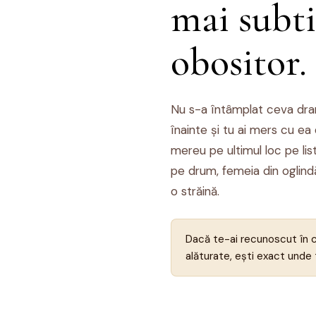
mai subti
obositor.
Nu s-a întâmplat ceva dra
înainte și tu ai mers cu ea
mereu pe ultimul loc pe li
pe drum, femeia din oglind
o străină.
Dacă te-ai recunoscut în ce
alăturate, ești exact unde t