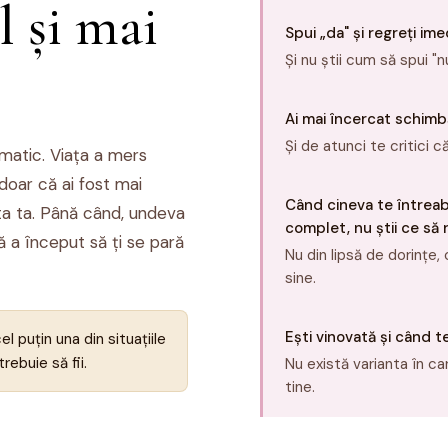
l și mai
Spui „da" și regreți ime
Și nu știi cum să spui "n
Ai mai încercat schimbă
Și de atunci te critici c
matic. Viața a mers
 doar că ai fost mai
Când cineva te întreabă
sta ta. Până când, undeva
complet, nu știi ce să 
ă a început să ți se pară
Nu din lipsă de dorințe, 
sine.
Ești vinovată și când t
l puțin una din situațiile
rebuie să fii.
Nu există varianta în ca
tine.