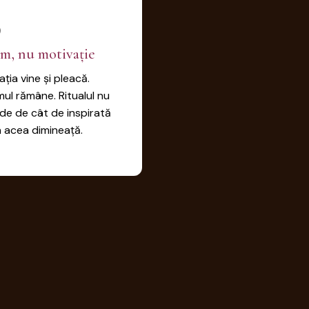
3
em, nu motivație
ția vine și pleacă.
mul rămâne. Ritualul nu
de de cât de inspirată
n acea dimineață.