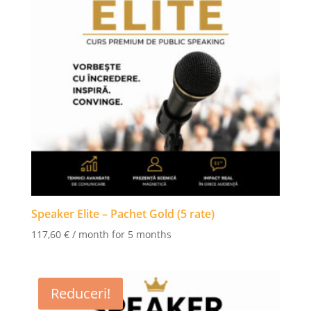
Speaker Elite – Pachet Gold (5 rate)
117,60
€
/ month for 5 months
Reduceri!