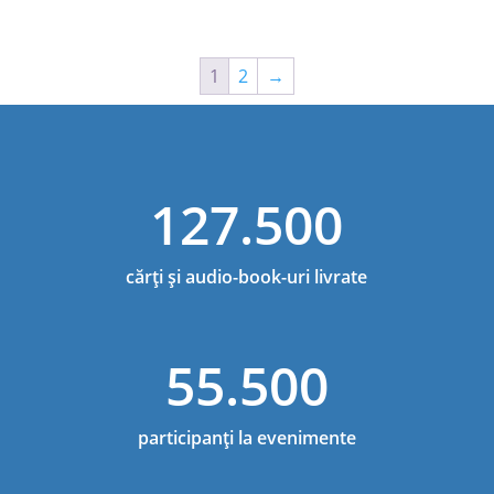
1
2
→
127.500
cărți și audio-book-uri livrate
55.500
participanți la evenimente