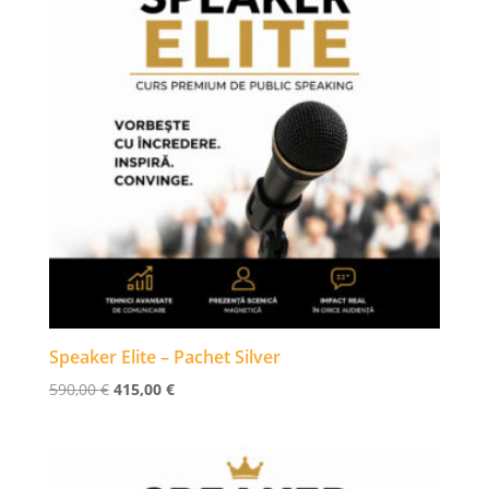
Speaker Elite – Pachet Silver
Prețul
Prețul
590,00
€
415,00
€
inițial
curent
a
este:
fost:
415,00 €.
590,00 €.