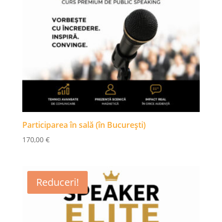
Participarea în sală (în București)
170,00
€
Reduceri!