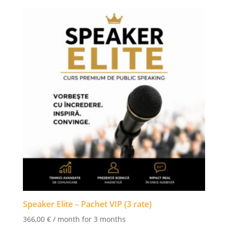
a
este:
fost:
1
1
020,00 €.
570,00 €.
Speaker Elite – Pachet VIP (3 rate)
366,00
€
/ month for 3 months