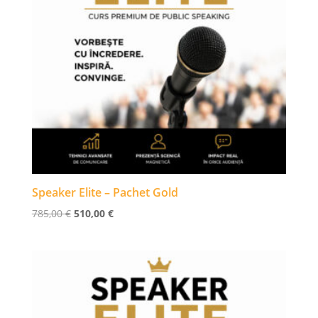
Speaker Elite – Pachet Gold
Prețul
Prețul
785,00
€
510,00
€
inițial
curent
a
este:
fost:
510,00 €.
785,00 €.