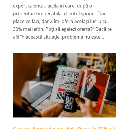
expert talentat: acela în care, după o
prezentare impecabilă, clientul spune: „Îmi
place ce faci, dar X îmi oferă același lucru cu
30% mai ieftin. Poți să egalezi oferta?” Dacă te
afli în această situație, problema nu este...
Capcana Expertului Invizibil – De ce, în 2026, să