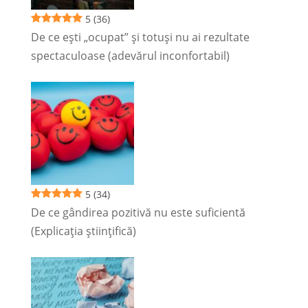
5
(36)
De ce ești „ocupat” și totuși nu ai rezultate
spectaculoase (adevărul inconfortabil)
5
(34)
De ce gândirea pozitivă nu este suficientă
(Explicația științifică)