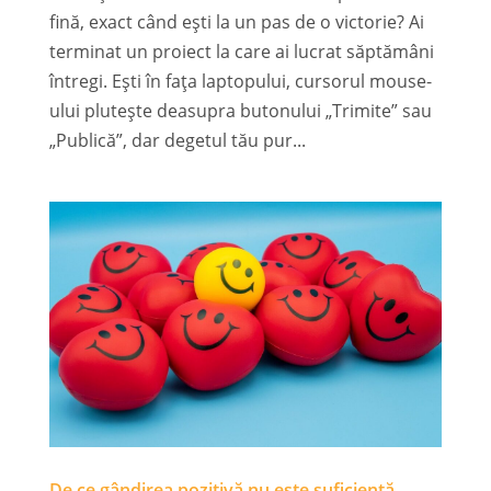
fină, exact când ești la un pas de o victorie? Ai
terminat un proiect la care ai lucrat săptămâni
întregi. Ești în fața laptopului, cursorul mouse-
ului plutește deasupra butonului „Trimite” sau
„Publică”, dar degetul tău pur...
De ce gândirea pozitivă nu este suficientă