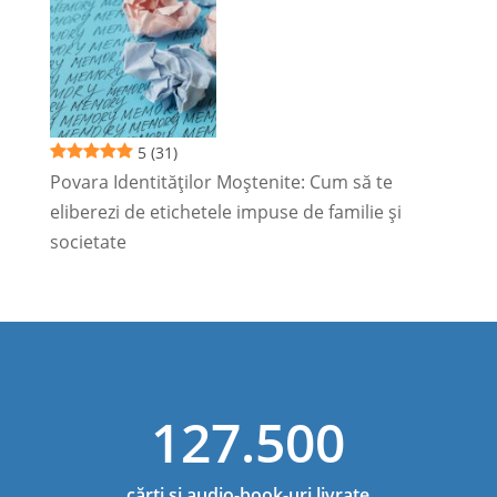
5
(31)
Povara Identităților Moștenite: Cum să te
eliberezi de etichetele impuse de familie și
societate
127.500
cărți și audio-book-uri livrate