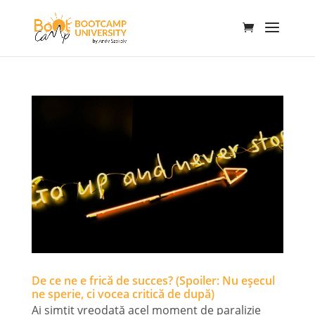
De ce ne e frică de succes? (Spoiler: Nu eșecul
ne sperie, ci vocea critică de după)
Ai simțit vreodată acel moment de paralizie