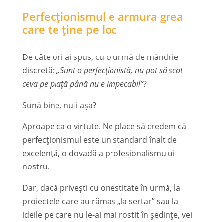
Perfecționismul e armura grea
care te ține pe loc
De câte ori ai spus, cu o urmă de mândrie
discretă:
„Sunt o perfecționistă, nu pot să scot
ceva pe piață până nu e impecabil”
?
Sună bine, nu-i așa?
Aproape ca o virtute. Ne place să credem că
perfecționismul este un standard înalt de
excelență, o dovadă a profesionalismului
nostru.
Dar, dacă privești cu onestitate în urmă, la
proiectele care au rămas „la sertar” sau la
ideile pe care nu le-ai mai rostit în ședințe, vei