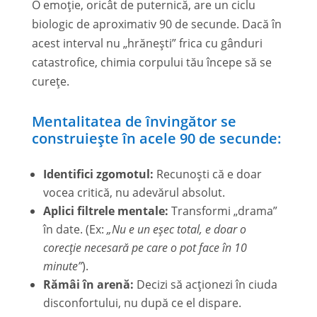
O emoție, oricât de puternică, are un ciclu
biologic de aproximativ 90 de secunde. Dacă în
acest interval nu „hrănești” frica cu gânduri
catastrofice, chimia corpului tău începe să se
curețe.
Mentalitatea de învingător se
construiește în acele 90 de secunde:
Identifici zgomotul:
Recunoști că e doar
vocea critică, nu adevărul absolut.
Aplici filtrele mentale:
Transformi „drama”
în date. (Ex:
„Nu e un eșec total, e doar o
corecție necesară pe care o pot face în 10
minute”
).
Rămâi în arenă:
Decizi să acționezi în ciuda
disconfortului, nu după ce el dispare.