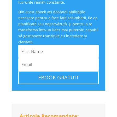
lucrurile rămân constante.
Din acest ebook vei dobândi abilitățile
necesare pentru a face față schimbării, fie ea
planificată sau neprevăzută, și pentru a te
transforma într-un lider mai puternic, capabil
să gestioneze tranzițiile cu încredere și
claritate.
EBOOK GRATUIT
Articole Recomandate: