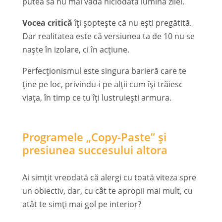
putea să nu mai vadă niciodată lumina zilei.
Vocea critică
îți șoptește că nu ești pregătită.
Dar realitatea este că versiunea ta de 10 nu se
naște în izolare, ci în acțiune.
Perfecționismul este singura barieră care te
ține pe loc, privindu-i pe alții cum își trăiesc
viața, în timp ce tu îți lustruiești armura.
Programele „Copy-Paste” și
presiunea succesului altora
Ai simțit vreodată că alergi cu toată viteza spre
un obiectiv, dar, cu cât te apropii mai mult, cu
atât te simți mai gol pe interior?