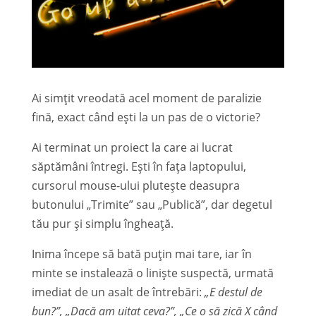
Ai simțit vreodată acel moment de paralizie
fină, exact când ești la un pas de o victorie?
Ai terminat un proiect la care ai lucrat
săptămâni întregi. Ești în fața laptopului,
cursorul mouse-ului plutește deasupra
butonului „Trimite” sau „Publică”, dar degetul
tău pur și simplu îngheață.
Inima începe să bată puțin mai tare, iar în
minte se instalează o liniște suspectă, urmată
imediat de un asalt de întrebări:
„E destul de
bun?”, „Dacă am uitat ceva?”, „Ce o să zică X când