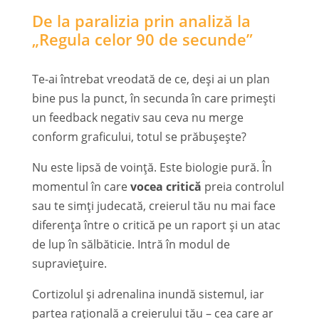
De la paralizia prin analiză la
„Regula celor 90 de secunde”
Te-ai întrebat vreodată de ce, deși ai un plan
bine pus la punct, în secunda în care primești
un feedback negativ sau ceva nu merge
conform graficului, totul se prăbușește?
Nu este lipsă de voință. Este biologie pură. În
momentul în care
vocea critică
preia controlul
sau te simți judecată, creierul tău nu mai face
diferența între o critică pe un raport și un atac
de lup în sălbăticie. Intră în modul de
supraviețuire.
Cortizolul și adrenalina inundă sistemul, iar
partea rațională a creierului tău – cea care ar