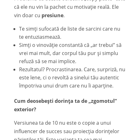
că ele nu vin la pachet cu motivație reală. Ele
vin doar cu
presiune
.
Te simți sufocată de liste de sarcini care nu
te entuziasmează.
Simți o vinovăție constantă că „ar trebui” să
vrei mai mult, dar corpul tău pur și simplu
refuză să se mai implice.
Rezultatul? Procrastinarea. Care, surpriză, nu
este lene, ci o revoltă a sinelui tău autentic
împotriva unui drum care nu îi aparține.
Cum deosebești dorința ta de „zgomotul”
exterior?
Versiunea ta de 10 nu este o copie a unui
influencer de succes sau proiecția dorințelor
părinților tăi. Este varianta ta cea mai