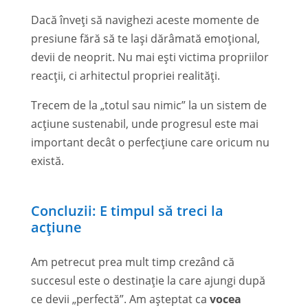
Dacă înveți să navighezi aceste momente de
presiune fără să te lași dărâmată emoțional,
devii de neoprit. Nu mai ești victima propriilor
reacții, ci arhitectul propriei realități.
Trecem de la „totul sau nimic” la un sistem de
acțiune sustenabil, unde progresul este mai
important decât o perfecțiune care oricum nu
există.
Concluzii: E timpul să treci la
acțiune
Am petrecut prea mult timp crezând că
succesul este o destinație la care ajungi după
ce devii „perfectă”. Am așteptat ca
vocea