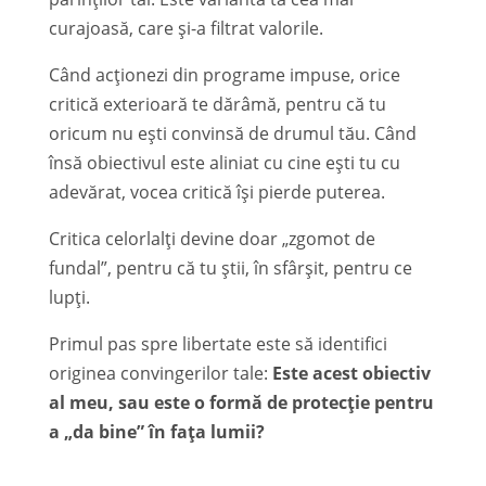
curajoasă, care și-a filtrat valorile.
Când acționezi din programe impuse, orice
critică exterioară te dărâmă, pentru că tu
oricum nu ești convinsă de drumul tău. Când
însă obiectivul este aliniat cu cine ești tu cu
adevărat, vocea critică își pierde puterea.
Critica celorlalți devine doar „zgomot de
fundal”, pentru că tu știi, în sfârșit, pentru ce
lupți.
Primul pas spre libertate este să identifici
originea convingerilor tale:
Este acest obiectiv
al meu, sau este o formă de protecție pentru
a „da bine” în fața lumii?