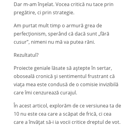
Dar m-am înșelat. Vocea critică nu tace prin
pregătire, ci prin strategie.
Am purtat mult timp o armură grea de
perfecționism, sperând că dacă sunt „fără
cusur”, nimeni nu mă va putea răni.
Rezultatul?
Proiecte geniale lăsate să aștepte în sertar,
oboseală cronică și sentimentul frustrant că
viața mea este condusă de o comisie invizibilă
care îmi cenzurează curajul.
În acest articol, explorăm de ce versiunea ta de
10 nu este cea care a scăpat de frică, ci cea
care a învățat să-i ia vocii critice dreptul de vot.