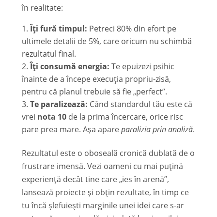
în realitate:
Îți fură timpul:
Petreci 80% din efort pe
ultimele detalii de 5%, care oricum nu schimbă
rezultatul final.
Îți consumă energia:
Te epuizezi psihic
înainte de a începe execuția propriu-zisă,
pentru că planul trebuie să fie „perfect”.
Te paralizează:
Când standardul tău este că
vrei
nota 10
de la prima încercare, orice risc
pare prea mare. Așa apare
paralizia prin analiză
.
Rezultatul este o oboseală cronică dublată de o
frustrare imensă. Vezi oameni cu mai puțină
experiență decât tine care „ies în arenă”,
lansează proiecte și obțin rezultate, în timp ce
tu încă șlefuiești marginile unei idei care s-ar