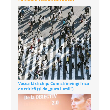
Vocea fără chip: Cum să învingi frica
de critică (și de „gura lumii”)