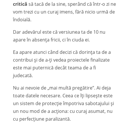
critică
să tacă de la sine, sperând că într-o zi ne
vom trezi cu un curaj imens, fără nicio urmă de
îndoială.
Dar adevărul este că versiunea ta de 10 nu
apare în absența fricii, ci în ciuda ei.
Ea apare atunci când decizi că dorința ta de a
contribui și de a-ți vedea proiectele finalizate
este mai puternică decât teama de a fi
judecată.
Nu ai nevoie de „mai multă pregătire”. Ai deja
toate datele necesare. Ceea ce îți lipsește este
un sistem de protecție împotriva sabotajului și
un nou mod de a acționa: cu curaj asumat, nu
cu perfecțiune paralizantă.