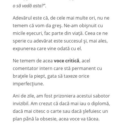
o să vadă asta?”
.
Adevărul este că, de cele mai multe ori, nu ne
temem că vom da greș. Ne-am obișnuit cu
micile eșecuri, fac parte din viață. Ceea ce ne
sperie cu adevărat este succesul și, mai ales,
expunerea care vine odată cu el.
Ne temem de acea
voce critică
, acel
comentator intern care stă permanent cu
brațele la piept, gata să taxeze orice
imperfecțiune.
Ani de zile, am fost prizoniera acestui sabotor
invizibil. Am crezut că dacă mai iau o diplomă,
dacă mai citesc o carte sau dacă șlefuiesc un
plan până la obsesie, acea voce va tăcea.