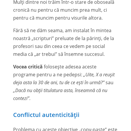
Mulți dintre noi trăim într-o stare de oboseală
cronică nu pentru că muncim prea mult, ci
pentru că muncim pentru visurile altora.
Fără să ne dăm seama, am instalat în mintea
noastră „scripturi” preluate de la părinți, de la
profesori sau din ceea ce vedem pe social
media că „ar trebui” să însemne succesul.
Vocea critică
folosește adesea aceste
programe pentru a ne pedepsi:
„Uite, X a reușit
deja asta la 30 de ani, tu de ce ești în urmă?”
sau
„Dacă nu obții titulatura asta, înseamnă că nu
contezi”
.
Conflictul autenticității
Problema cu aceste obiective „copy-paste” este