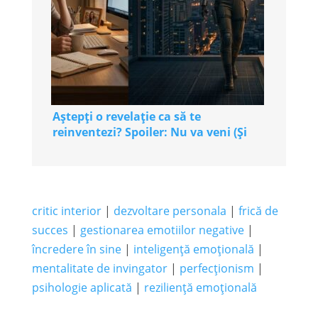
Aștepți o revelație ca să te
reinventezi? Spoiler: Nu va veni (Și
alte 2 mituri care te țin pe loc)
critic interior
|
dezvoltare personala
|
frică de
succes
|
gestionarea emotiilor negative
|
încredere în sine
|
inteligență emoțională
|
mentalitate de invingator
|
perfecționism
|
psihologie aplicată
|
reziliență emoțională