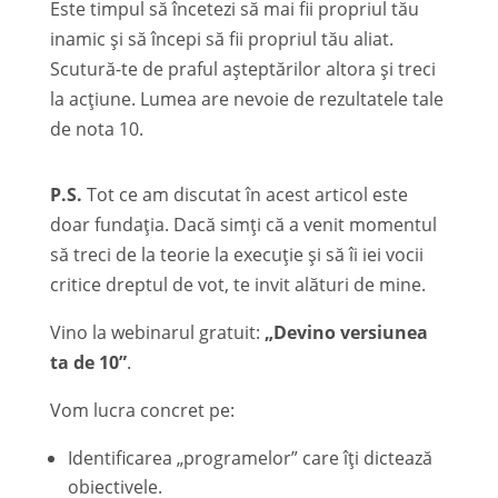
Este timpul să încetezi să mai fii propriul tău
inamic și să începi să fii propriul tău aliat.
Scutură-te de praful așteptărilor altora și treci
la acțiune. Lumea are nevoie de rezultatele tale
de nota 10.
P.S.
Tot ce am discutat în acest articol este
doar fundația. Dacă simți că a venit momentul
să treci de la teorie la execuție și să îi iei vocii
critice dreptul de vot, te invit alături de mine.
Vino la webinarul gratuit:
„Devino versiunea
ta de 10”
.
Vom lucra concret pe:
Identificarea „programelor” care îți dictează
obiectivele.